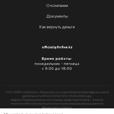
О компании
Документы
Как вернуть деньги
official@finfive.kz
Время работы:
понедельник - пятница
с 9:00 до 18:00
ТОО «МФО «Симетра», Лицензия на осуществление микрофинансовой
деятельности № 02.23.0021.М от 21.04.2025года,
выдана Управлением региональных представителей в г. Алматы
Агентства Республики Казахстан по регулированию и развитию
финансового рынка.